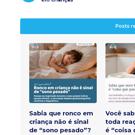
Posts r
Sabia que ronco em
Você sab
criança não é sinal
toda rea
de “sono pesado”?
é “coisa