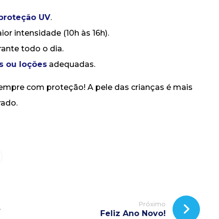
 proteção UV
.
or intensidade (10h às 16h).
ante todo o dia.
s ou loções
adequadas.
s sempre com proteção! A pele das crianças é mais
rado.
Próximo
s
Feliz Ano Novo!