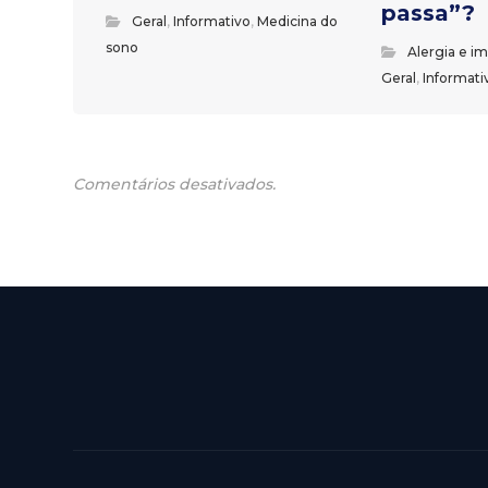
passa”?
Geral
,
Informativo
,
Medicina do
sono
Alergia e i
Geral
,
Informati
Comentários desativados.