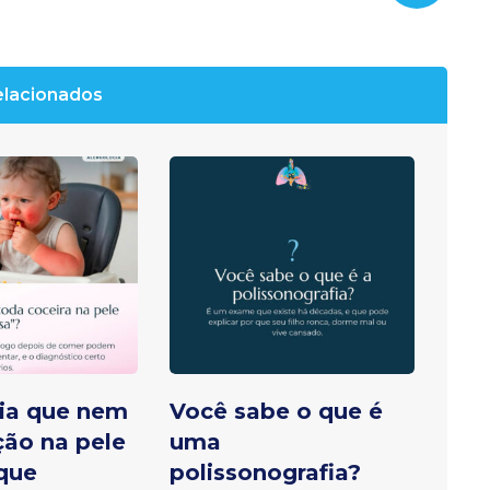
elacionados
ia que nem
Você sabe o que é
ção na pele
uma
 que
polissonografia?