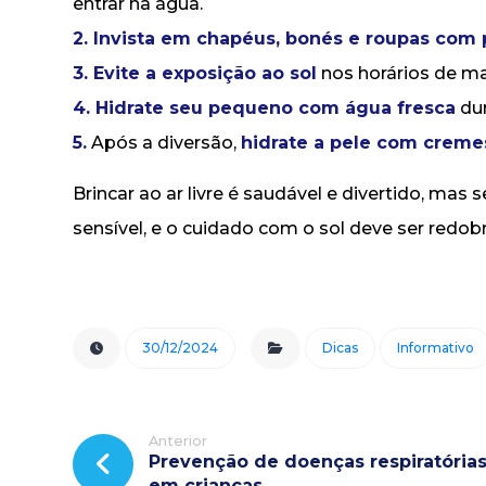
entrar na água.
2. Invista em chapéus, bonés e roupas com
3. Evite a exposição ao sol
nos horários de mai
4. Hidrate seu pequeno com água fresca
dur
5.
Após a diversão,
hidrate a pele com creme
Brincar ao ar livre é saudável e divertido, ma
sensível, e o cuidado com o sol deve ser redob
30/12/2024
Dicas
Informativo
Anterior
Prevenção de doenças respiratória
em crianças