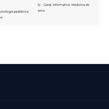
Geral
,
Informativo
,
Medicina do
sono
munologia pediátrica
,
vo