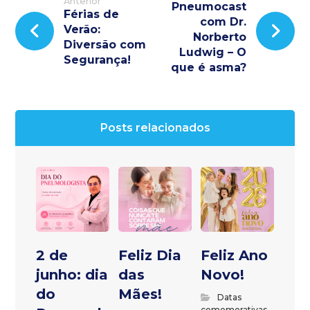
Anterior
Pneumocast
Férias de
com Dr.
Verão:
Norberto
Diversão com
Ludwig – O
Segurança!
que é asma?
Posts relacionados
2 de
Feliz Dia
Feliz Ano
junho: dia
das
Novo!
do
Mães!
Datas
comemorativas