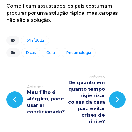
Como ficam assustados, os pais costumam
procurar por uma solução rápida, mas xaropes
não são a solução.
13/12/2022
Dicas
Geral
Pneumologia
Próximo
De quanto em
Anterior
quanto tempo
Meu filho é
higienizar
alérgico, pode
coisas da casa
usar ar
para evitar
condicionado?
crises de
rinite?