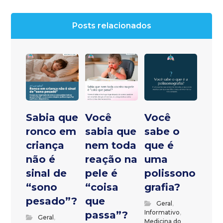
Posts relacionados
Sabia que
Você
Você
ronco em
sabia que
sabe o
criança
nem toda
que é
não é
reação na
uma
sinal de
pele é
polissono
“sono
“coisa
grafia?
pesado”?
que
Geral
,
Informativo
,
passa”?
Geral
,
Medicina do