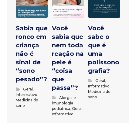
Sabia que
Você
Você
ronco em
sabia que
sabe o
criança
nem toda
que é
não é
reação na
uma
sinal de
pele é
polissono
“sono
“coisa
grafia?
pesado”?
que
Geral
,
Informativo
,
passa”?
Geral
,
Medicina do
Informativo
,
sono
Alergia e
Medicina do
imunologia
sono
pediátrica
,
Geral
,
Informativo