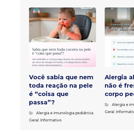
Você sabia que nem
Alergia a
toda reação na pele
não é fre
é “coisa que
corpo pe
passa”?
Alergia e i
Geral
,
Informati
Alergia e imunologia pediátrica
,
Geral
,
Informativo