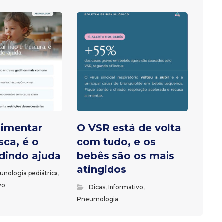
limentar
O VSR está de volta
sca, é o
com tudo, e os
dindo ajuda
bebês são os mais
atingidos
munologia pediátrica
,
vo
Dicas
,
Informativo
,
Pneumologia